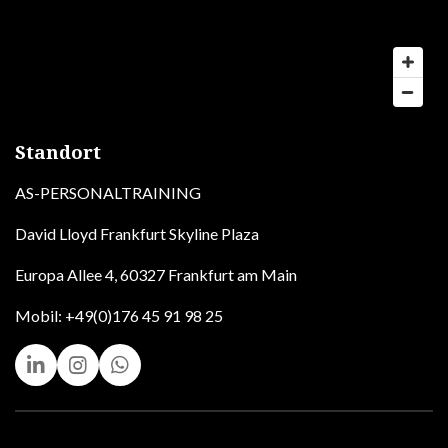
Standort
AS-PERSONALTRAINING
David Lloyd Frankfurt Skyline Plaza
Europa Allee 4, 60327 Frankfurt am Main
Mobil: +49(0)176 45 91 98 25
L
I
W
i
n
h
n
s
a
k
t
t