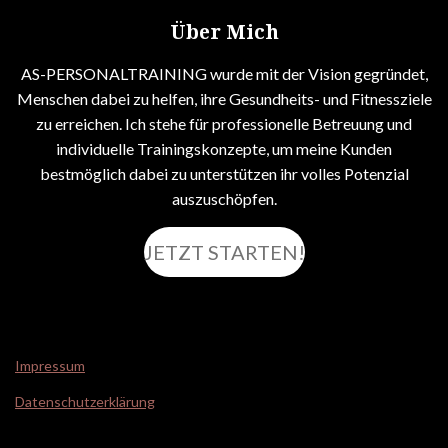
e
a
s
d
g
A
Über Mich
I
r
p
n
a
p
AS-PERSONALTRAINING wurde mit der Vision gegründet,
m
Menschen dabei zu helfen, ihre Gesundheits- und Fitnessziele
zu erreichen. Ich stehe für professionelle Betreuung und
individuelle Trainingskonzepte, um meine Kunden
bestmöglich dabei zu unterstützen ihr volles Potenzial
auszuschöpfen.
JETZT STARTEN!
Impressum
Datenschutzerklärung